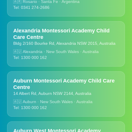
🇦🇷
Rosario · Santa Fe · Argentina
Tel: 0341 274-2686
Alexandria Montessori Academy Child
Care Centre
Bldg 2/160 Bourke Rd, Alexandria NSW 2015, Australia
🇦🇺
Alexandria · New South Wales · Australia
Tel: 1300 000 162
Auburn Montessori Academy Child Care
Centre
14 Albert Rd, Auburn NSW 2144, Australia
🇦🇺
Auburn · New South Wales · Australia
Tel: 1300 000 162
Auburn West Montessori Academy