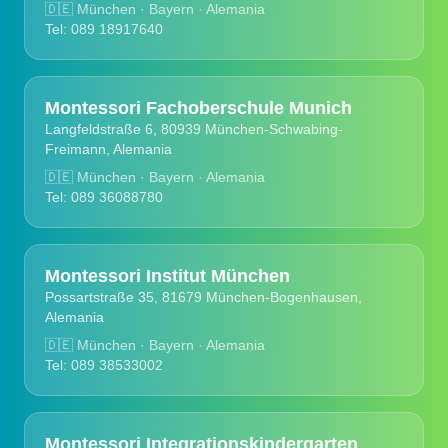
🇩🇪
München · Bayern · Alemania
Tel: 089 18917640
Montessori Fachoberschule Munich
Langfeldstraße 6, 80939 München-Schwabing-
Freimann, Alemania
🇩🇪
München · Bayern · Alemania
Tel: 089 36088780
Montessori Institut München
Possartstraße 35, 81679 München-Bogenhausen,
Alemania
🇩🇪
München · Bayern · Alemania
Tel: 089 38533002
Montessori Integrationskindergarten