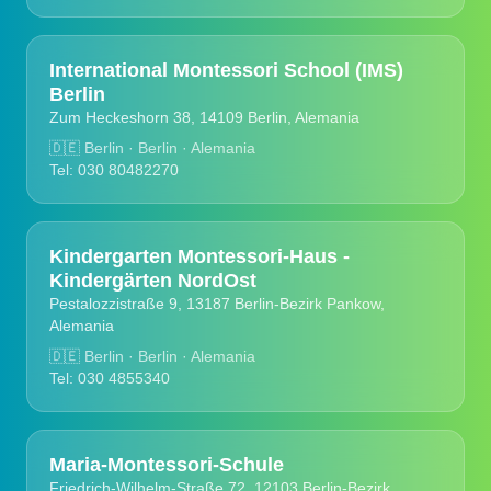
International Montessori School (IMS)
Berlin
Zum Heckeshorn 38, 14109 Berlin, Alemania
🇩🇪
Berlin · Berlin · Alemania
Tel: 030 80482270
Kindergarten Montessori-Haus -
Kindergärten NordOst
Pestalozzistraße 9, 13187 Berlin-Bezirk Pankow,
Alemania
🇩🇪
Berlin · Berlin · Alemania
Tel: 030 4855340
Maria-Montessori-Schule
Friedrich-Wilhelm-Straße 72, 12103 Berlin-Bezirk