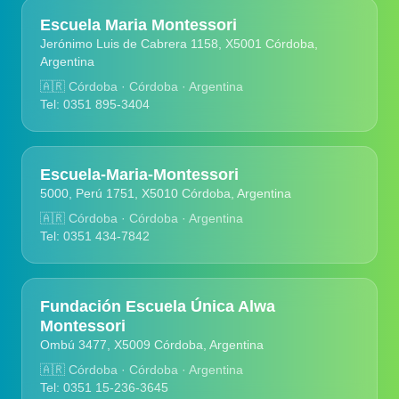
Escuela Maria Montessori
Jerónimo Luis de Cabrera 1158, X5001 Córdoba,
Argentina
🇦🇷
Córdoba · Córdoba · Argentina
Tel: 0351 895-3404
Escuela-Maria-Montessori
5000, Perú 1751, X5010 Córdoba, Argentina
🇦🇷
Córdoba · Córdoba · Argentina
Tel: 0351 434-7842
Fundación Escuela Única Alwa
Montessori
Ombú 3477, X5009 Córdoba, Argentina
🇦🇷
Córdoba · Córdoba · Argentina
Tel: 0351 15-236-3645