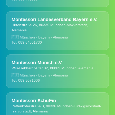
Montessori Landesverband Bayern e.V.
Hirtenstraße 26, 80335 München-Maxvorstadt,
Alemania
🇩🇪
München · Bayern · Alemania
Tel: 089 54801730
Montessori Munich e.V.
Willi-Gebhardt-Ufer 32, 80809 München, Alemania
🇩🇪
München · Bayern · Alemania
Tel: 089 3071006
Montessori Schul*in
Pettenkoferstraße 3, 80336 München-Ludwigsvorstadt-
Isarvorstadt, Alemania