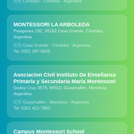
🇦🇷
Córdoba · Córdoba · Argentina
MONTESSORI LA ARBOLEDA
Patagones 192, X5162 Casa Grande, Córdoba,
Argentina
🇦🇷
Casa Grande · Córdoba · Argentina
Tel: 0351 287-5555
Asociacion Civil Instituto De Enseñanza
Primaria y Secundaria María Montessori
Godoy Cruz 3678, M5521 Guaymallén, Mendoza,
Argentina
🇦🇷
Guaymallén · Mendoza · Argentina
Tel: 0261 421-7863
Campus Montessori School