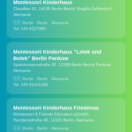
Montessori Kinderhaus
Clayallee 92, 14195 Berlin-Bezirk Steglitz-Zehlendorf,
Alemania
🇩🇪
Berlin · Berlin · Alemania
Tel: 030 8327999
Montessori Kinderhaus "Lolek und
Bolek" Berlin Pankow
Spiekermannstraße 30, 13189 Berlin-Bezirk Pankow,
Alemania
🇩🇪
Berlin · Berlin · Alemania
Tel: 030 91421445
Montessori Kinderhaus Friedenau
Montessori & Friends Education gGmbH,
Handjerystraße 46, 12161 Berlin, Alemania
🇩🇪
Berlin · Berlin · Alemania