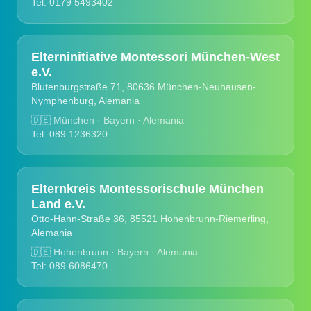
Tel: 0179 5493402
Elterninitiative Montessori München-West
e.V.
Blutenburgstraße 71, 80636 München-Neuhausen-
Nymphenburg, Alemania
🇩🇪
München · Bayern · Alemania
Tel: 089 1236320
Elternkreis Montessorischule München
Land e.V.
Otto-Hahn-Straße 36, 85521 Hohenbrunn-Riemerling,
Alemania
🇩🇪
Hohenbrunn · Bayern · Alemania
Tel: 089 6086470