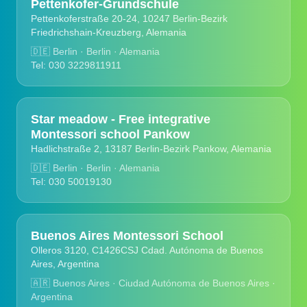
Pettenkofer-Grundschule
Pettenkoferstraße 20-24, 10247 Berlin-Bezirk
Friedrichshain-Kreuzberg, Alemania
🇩🇪
Berlin · Berlin · Alemania
Tel: 030 3229811911
Star meadow - Free integrative
Montessori school Pankow
Hadlichstraße 2, 13187 Berlin-Bezirk Pankow, Alemania
🇩🇪
Berlin · Berlin · Alemania
Tel: 030 50019130
Buenos Aires Montessori School
Olleros 3120, C1426CSJ Cdad. Autónoma de Buenos
Aires, Argentina
🇦🇷
Buenos Aires · Ciudad Autónoma de Buenos Aires ·
Argentina