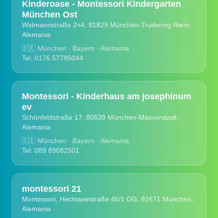
Kinderoase - Montessori Kindergarten
München Ost
Widmannstraße 2+4, 81829 München-Trudering-Riem,
Alemania
🇩🇪
München · Bayern · Alemania
Tel: 0176 57785044
Montessori - Kinderhaus am josephinum
ev
Schönfeldstraße 17, 80539 München-Maxvorstadt,
Alemania
🇩🇪
München · Bayern · Alemania
Tel: 089 89082501
montessori 21
Montessori, Hechtseestraße 46/1 OG, 81671 München,
Alemania