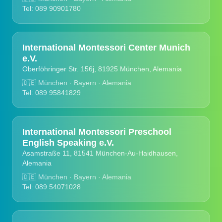
Tel: 089 90901780
International Montessori Center Munich
e.V.
Oberföhringer Str. 156j, 81925 München, Alemania
🇩🇪
München · Bayern · Alemania
Tel: 089 95841829
International Montessori Preschool
English Speaking e.V.
Asamstraße 11, 81541 München-Au-Haidhausen,
Alemania
🇩🇪
München · Bayern · Alemania
Tel: 089 54071028