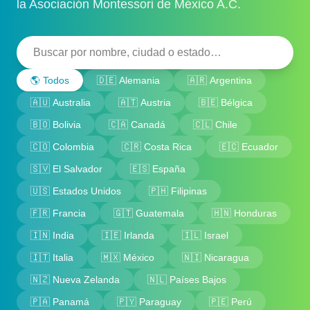
la Asociación Montessori de México A.C.
🌎 Todos
🇩🇪 Alemania
🇦🇷 Argentina
🇦🇺 Australia
🇦🇹 Austria
🇧🇪 Bélgica
🇧🇴 Bolivia
🇨🇦 Canadá
🇨🇱 Chile
🇨🇴 Colombia
🇨🇷 Costa Rica
🇪🇨 Ecuador
🇸🇻 El Salvador
🇪🇸 España
🇺🇸 Estados Unidos
🇵🇭 Filipinas
🇫🇷 Francia
🇬🇹 Guatemala
🇭🇳 Honduras
🇮🇳 India
🇮🇪 Irlanda
🇮🇱 Israel
🇮🇹 Italia
🇲🇽 México
🇳🇮 Nicaragua
🇳🇿 Nueva Zelanda
🇳🇱 Países Bajos
🇵🇦 Panamá
🇵🇾 Paraguay
🇵🇪 Perú