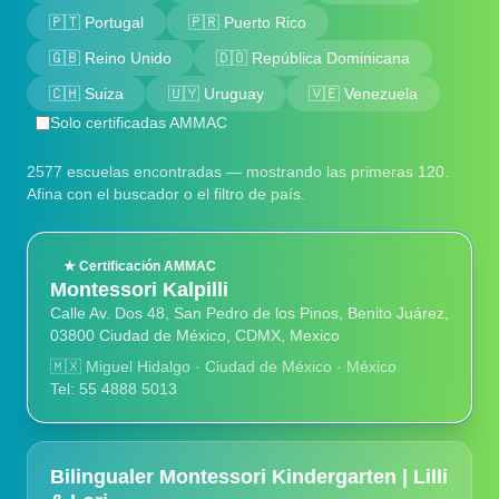
🇵🇹 Portugal
🇵🇷 Puerto Rico
🇬🇧 Reino Unido
🇩🇴 República Dominicana
🇨🇭 Suiza
🇺🇾 Uruguay
🇻🇪 Venezuela
Solo certificadas AMMAC
2577 escuelas encontradas — mostrando las primeras 120.
Afina con el buscador o el filtro de país.
★ Certificación AMMAC
Montessori Kalpilli
Calle Av. Dos 48, San Pedro de los Pinos, Benito Juárez,
03800 Ciudad de México, CDMX, Mexico
🇲🇽
Miguel Hidalgo · Ciudad de México · México
Tel: 55 4888 5013
Bilingualer Montessori Kindergarten | Lilli