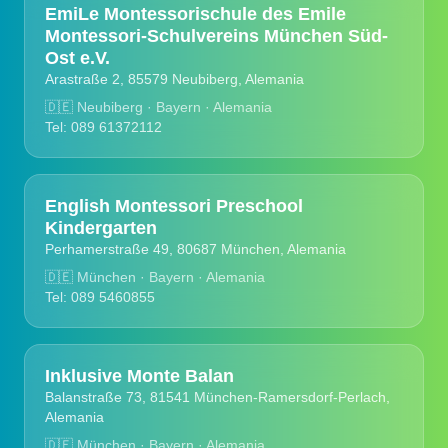
EmiLe Montessorischule des Emile
Montessori-Schulvereins München Süd-
Ost e.V.
Arastraße 2, 85579 Neubiberg, Alemania
🇩🇪
Neubiberg · Bayern · Alemania
Tel: 089 61372112
English Montessori Preschool
Kindergarten
Perhamerstraße 49, 80687 München, Alemania
🇩🇪
München · Bayern · Alemania
Tel: 089 5460855
Inklusive Monte Balan
Balanstraße 73, 81541 München-Ramersdorf-Perlach,
Alemania
🇩🇪
München · Bayern · Alemania