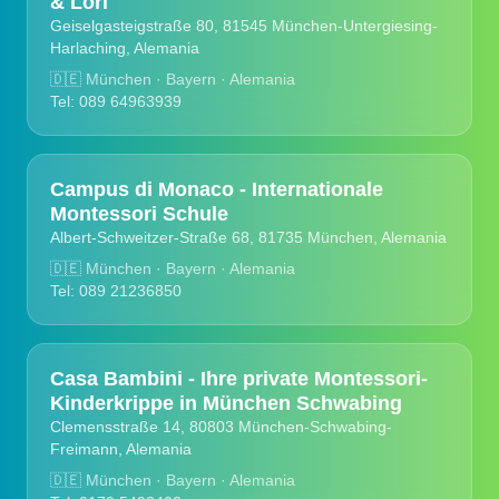
& Lori
Geiselgasteigstraße 80, 81545 München-Untergiesing-
Harlaching, Alemania
🇩🇪
München · Bayern · Alemania
Tel: 089 64963939
Campus di Monaco - Internationale
Montessori Schule
Albert-Schweitzer-Straße 68, 81735 München, Alemania
🇩🇪
München · Bayern · Alemania
Tel: 089 21236850
Casa Bambini - Ihre private Montessori-
Kinderkrippe in München Schwabing
Clemensstraße 14, 80803 München-Schwabing-
Freimann, Alemania
🇩🇪
München · Bayern · Alemania