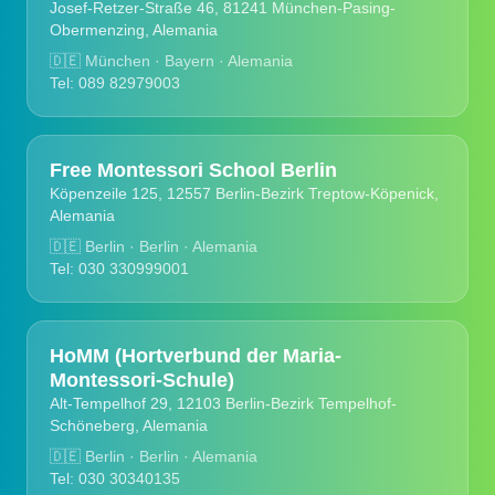
Josef-Retzer-Straße 46, 81241 München-Pasing-
Obermenzing, Alemania
🇩🇪
München · Bayern · Alemania
Tel: 089 82979003
Free Montessori School Berlin
Köpenzeile 125, 12557 Berlin-Bezirk Treptow-Köpenick,
Alemania
🇩🇪
Berlin · Berlin · Alemania
Tel: 030 330999001
HoMM (Hortverbund der Maria-
Montessori-Schule)
Alt-Tempelhof 29, 12103 Berlin-Bezirk Tempelhof-
Schöneberg, Alemania
🇩🇪
Berlin · Berlin · Alemania
Tel: 030 30340135