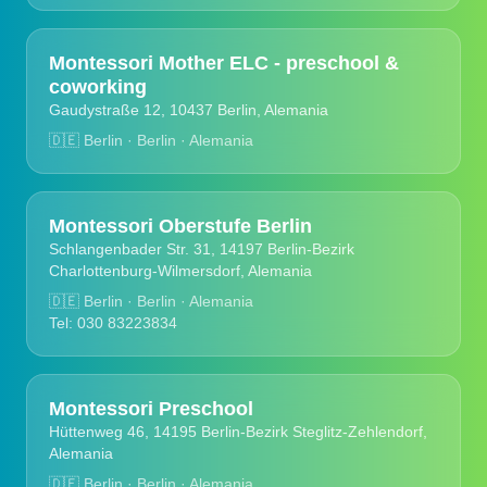
Montessori Mother ELC - preschool &
coworking
Gaudystraße 12, 10437 Berlin, Alemania
🇩🇪
Berlin · Berlin · Alemania
Montessori Oberstufe Berlin
Schlangenbader Str. 31, 14197 Berlin-Bezirk
Charlottenburg-Wilmersdorf, Alemania
🇩🇪
Berlin · Berlin · Alemania
Tel: 030 83223834
Montessori Preschool
Hüttenweg 46, 14195 Berlin-Bezirk Steglitz-Zehlendorf,
Alemania
🇩🇪
Berlin · Berlin · Alemania