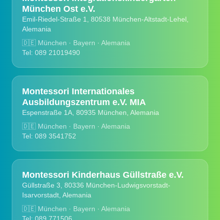
München Ost e.V.
Emil-Riedel-Straße 1, 80538 München-Altstadt-Lehel,
Alemania
🇩🇪
München · Bayern · Alemania
Tel: 089 21019490
Montessori Internationales
Ausbildungszentrum e.V. MIA
Espenstraße 1A, 80935 München, Alemania
🇩🇪
München · Bayern · Alemania
Tel: 089 3541752
Montessori Kinderhaus Güllstraße e.V.
Güllstraße 3, 80336 München-Ludwigsvorstadt-
Isarvorstadt, Alemania
🇩🇪
München · Bayern · Alemania
Tel: 089 771506