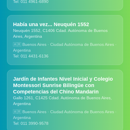
Tel: 011 4961-6890
Había una vez... Neuquén 1552
Neuquén 1552, C1406 Cdad. Autónoma de Buenos
Aires, Argentina
🇦🇷
Buenos Aires · Ciudad Autónoma de Buenos Aires ·
Argentina
Tel: 011 4431-6136
Jardín de Infantes Nivel Inicial y Colegio
Montessori Sunrise Bilingüe con
Competencias del Chino Mandarin
Gallo 1261, C1425 Cdad. Autónoma de Buenos Aires,
Argentina
🇦🇷
Buenos Aires · Ciudad Autónoma de Buenos Aires ·
Argentina
Tel: 011 3990-9578