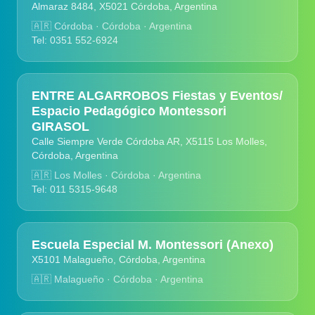
Almaraz 8484, X5021 Córdoba, Argentina
🇦🇷
Córdoba · Córdoba · Argentina
Tel: 0351 552-6924
ENTRE ALGARROBOS Fiestas y Eventos/
Espacio Pedagógico Montessori
GIRASOL
Calle Siempre Verde Córdoba AR, X5115 Los Molles,
Córdoba, Argentina
🇦🇷
Los Molles · Córdoba · Argentina
Tel: 011 5315-9648
Escuela Especial M. Montessori (Anexo)
X5101 Malagueño, Córdoba, Argentina
🇦🇷
Malagueño · Córdoba · Argentina