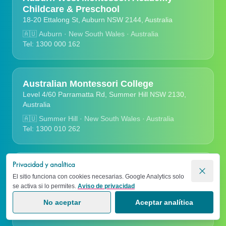
Childcare & Preschool
18-20 Ettalong St, Auburn NSW 2144, Australia
🇦🇺
Auburn · New South Wales · Australia
Tel: 1300 000 162
Australian Montessori College
Level 4/60 Parramatta Rd, Summer Hill NSW 2130,
Australia
🇦🇺
Summer Hill · New South Wales · Australia
Tel: 1300 010 262
Privacidad y analítica
Bankstown Montessori Academy Child
El sitio funciona con cookies necesarias. Google Analytics solo
Care Centre
se activa si lo permites.
Aviso de privacidad
462 Chapel Rd, Bankstown NSW 2200, Australia
No aceptar
Aceptar analítica
🇦🇺
Bankstown · New South Wales · Australia
Tel: 1300 000 162