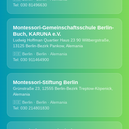
Tel: 030 81496630
Montessori-Gemeinschaftsschule Berlin-
Buch, KARUNA e.V.
Ludwig Hoffman Quartier Haus 23 90 Wiltbergstraße,
13125 Berlin-Bezirk Pankow, Alemania
🇩🇪
Berlin · Berlin · Alemania
Tel: 030 911464900
Montessori-Stiftung Berlin
Grünstraße 23, 12555 Berlin-Bezirk Treptow-Köpenick,
Alemania
🇩🇪
Berlin · Berlin · Alemania
Tel: 030 214801830