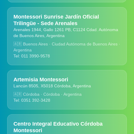
Montessori Sunrise Jardín Oficial
Trilingüe - Sede Arenales
Arenales 1944, Gallo 1261 PB, C1124 Cdad. Autónoma
de Buenos Aires, Argentina
🇦🇷
Buenos Aires · Ciudad Autónoma de Buenos Aires ·
Argentina
Tel: 011 3990-9578
Artemisia Montessori
Lancún 8505, X5018 Córdoba, Argentina
🇦🇷
Córdoba · Córdoba · Argentina
Tel: 0351 392-3428
Centro Integral Educativo Córdoba
Montessori