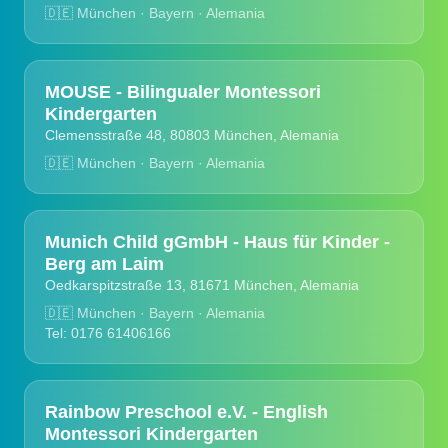
🇩🇪
München · Bayern · Alemania
MOUSE - Bilingualer Montessori
Kindergarten
Clemensstraße 48, 80803 München, Alemania
🇩🇪
München · Bayern · Alemania
Munich Child gGmbH - Haus für Kinder -
Berg am Laim
Oedkarspitzstraße 13, 81671 München, Alemania
🇩🇪
München · Bayern · Alemania
Tel: 0176 61406166
Rainbow Preschool e.V. - English
Montessori Kindergarten