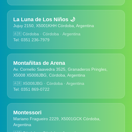
La Luna de Los Niños 🌙
Jujuy 2150, X5001KHH Córdoba, Argentina
🇦🇷
Córdoba · Córdoba · Argentina
Tel: 0351 236-7979
Montañitas de Arena
Av. Cornelio Saavedra 3525, Granaderos Pringles,
X5008 X5008JBG, Córdoba, Argentina
🇦🇷
X5008JBG · Córdoba · Argentina
Tel: 0351 869-0722
Montessori
Mariano Fragueiro 2229, X5001GCK Córdoba,
Argentina