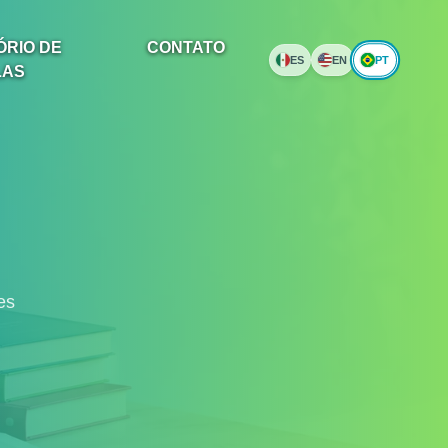
ÓRIO DE
CONTATO
PT
ES
EN
LAS
es