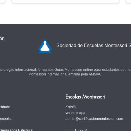
ión
Sociedad de Escuelas Montessori S
 projeção internacional: formamos Guias Montessori online para estudantes do mun
Montessori internacional emitida pela AMMAC.
Escolas Montessori
acidade
Kalpilli
ver no mapa
eembolso
admin@certificacionmontessori.com
 Segurança Estrutural
55 5515 2701